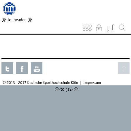
@-tc_head_css-@
@-tc_head_js1-@
@-tc_breadcrumb-@
@-tc_header-@
Keinen aktuellen Kurs gefunden.
© 2013 - 2017 Deutsche Sporthochschule Köln
Impressum
@-tc_js2-@