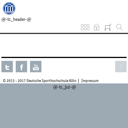
@-tc_head_css-@
@-tc_head_js1-@
@-tc_breadcrumb-@
@-tc_header-@
Keinen aktuellen Kurs gefunden.
© 2013 - 2017 Deutsche Sporthochschule Köln
Impressum
@-tc_js2-@