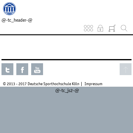
@-tc_head_css-@
@-tc_head_js1-@
@-tc_breadcrumb-@
@-tc_header-@
Keinen aktuellen Kurs gefunden.
© 2013 - 2017 Deutsche Sporthochschule Köln
Impressum
@-tc_js2-@