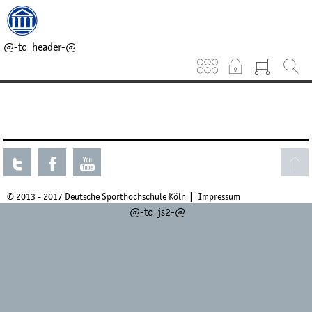
@-tc_head_css-@
@-tc_head_js1-@
@-tc_breadcrumb-@
@-tc_header-@
Keinen aktuellen Kurs gefunden.
© 2013 - 2017 Deutsche Sporthochschule Köln
Impressum
@-tc_js2-@