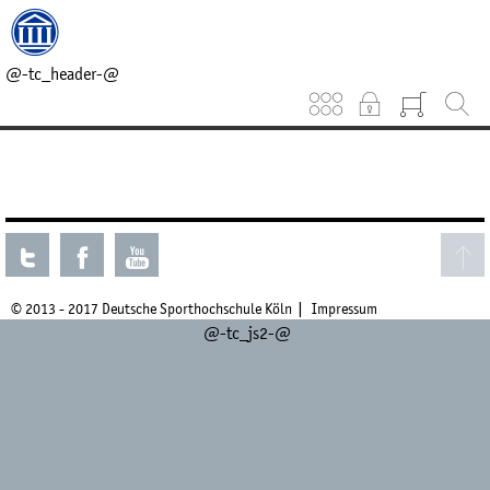
@-tc_head_css-@
@-tc_head_js1-@
@-tc_breadcrumb-@
@-tc_header-@
Keinen aktuellen Kurs gefunden.
© 2013 - 2017 Deutsche Sporthochschule Köln
Impressum
@-tc_js2-@