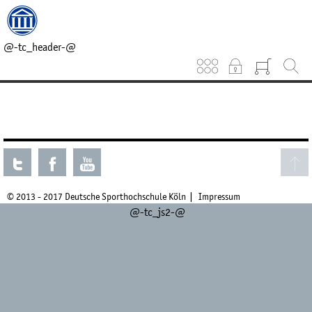
@-tc_head_css-@
@-tc_head_js1-@
@-tc_breadcrumb-@
@-tc_header-@
Keinen aktuellen Kurs gefunden.
© 2013 - 2017 Deutsche Sporthochschule Köln
Impressum
@-tc_js2-@