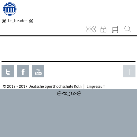
@-tc_head_css-@
@-tc_head_js1-@
@-tc_breadcrumb-@
@-tc_header-@
Keinen aktuellen Kurs gefunden.
© 2013 - 2017 Deutsche Sporthochschule Köln
Impressum
@-tc_js2-@