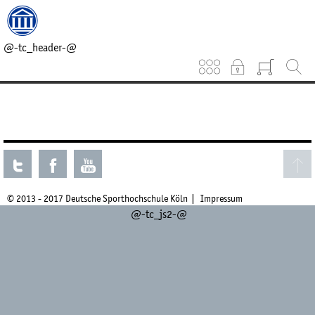
@-tc_head_css-@
@-tc_head_js1-@
@-tc_breadcrumb-@
@-tc_header-@
Keinen aktuellen Kurs gefunden.
© 2013 - 2017 Deutsche Sporthochschule Köln
Impressum
@-tc_js2-@