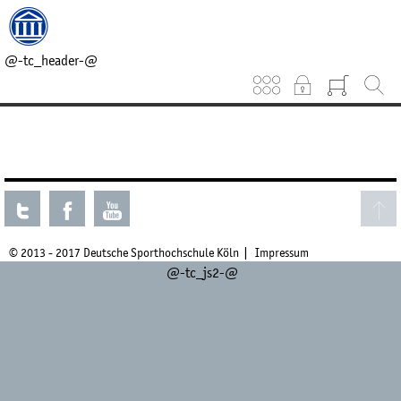
@-tc_head_css-@
@-tc_head_js1-@
@-tc_breadcrumb-@
@-tc_header-@
Keinen aktuellen Kurs gefunden.
© 2013 - 2017 Deutsche Sporthochschule Köln
Impressum
@-tc_js2-@