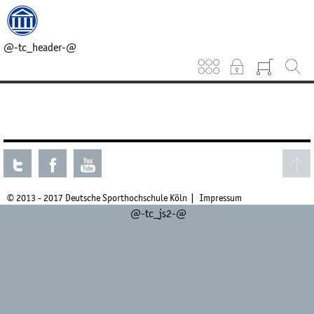
@-tc_head_css-@
@-tc_head_js1-@
@-tc_breadcrumb-@
@-tc_header-@
Keinen aktuellen Kurs gefunden.
© 2013 - 2017 Deutsche Sporthochschule Köln
Impressum
@-tc_js2-@