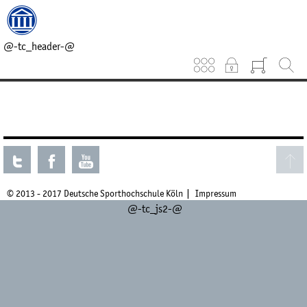
@-tc_head_css-@
@-tc_head_js1-@
@-tc_breadcrumb-@
@-tc_header-@
Keinen aktuellen Kurs gefunden.
© 2013 - 2017 Deutsche Sporthochschule Köln
Impressum
@-tc_js2-@