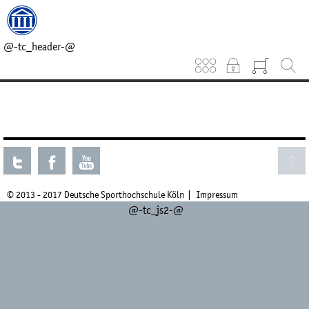
@-tc_head_css-@
@-tc_head_js1-@
@-tc_breadcrumb-@
@-tc_header-@
Keinen aktuellen Kurs gefunden.
© 2013 - 2017 Deutsche Sporthochschule Köln
Impressum
@-tc_js2-@