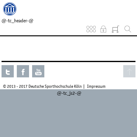
@-tc_head_css-@
@-tc_head_js1-@
@-tc_breadcrumb-@
@-tc_header-@
Keinen aktuellen Kurs gefunden.
© 2013 - 2017 Deutsche Sporthochschule Köln
Impressum
@-tc_js2-@