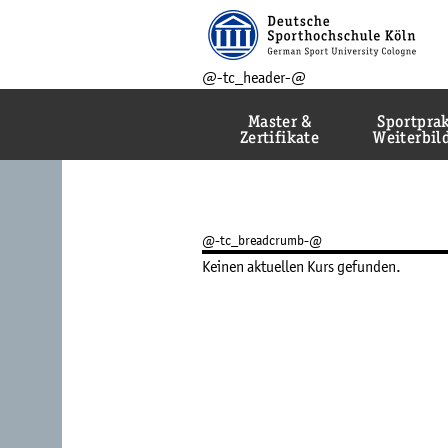
@-tc_header-@
Master &
Sportprak
Zertifikate
Weiterbi
@-tc_breadcrumb-@
Keinen aktuellen Kurs gefunden.