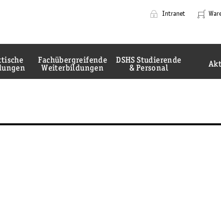
@-tc_head_css-@
@-tc_head_js1-@
Intranet
War
Cluster-
Navigation
tische
Fachübergreifende
DSHS Studierende
Akt
ldungen
Weiterbildungen
& Personal