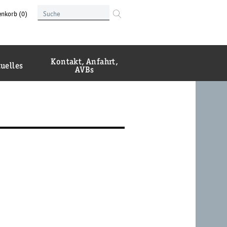
Suche
enkorb
(0)
im
Suche
Institut
Kontakt, Anfahrt,
uelles
AVBs