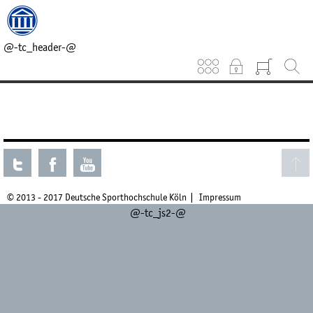
@-tc_head_css-@
@-tc_head_js1-@
@-tc_breadcrumb-@
@-tc_header-@
Keinen aktuellen Kurs gefunden.
© 2013 - 2017 Deutsche Sporthochschule Köln
Impressum
@-tc_js2-@