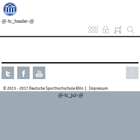
@-tc_head_css-@
@-tc_head_js1-@
@-tc_breadcrumb-@
@-tc_header-@
Keinen aktuellen Kurs gefunden.
© 2013 - 2017 Deutsche Sporthochschule Köln
Impressum
@-tc_js2-@