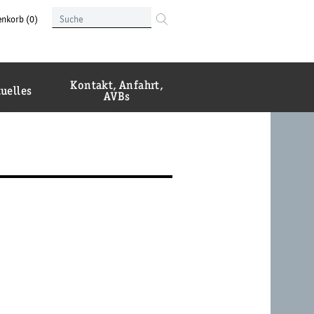
Suche
enkorb
(0)
im
Suche
Institut
Kontakt, Anfahrt,
uelles
AVBs