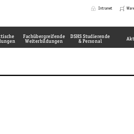
@-tc_head_css-@
@-tc_head_js1-@
Intranet
War
Cluster-
Navigation
tische
Fachübergreifende
DSHS Studierende
Akt
ldungen
Weiterbildungen
& Personal