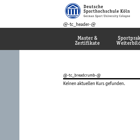
@-tc_header-@
Master &
Sportprak
Zertifikate
Weiterbi
@-tc_breadcrumb-@
Keinen aktuellen Kurs gefunden.